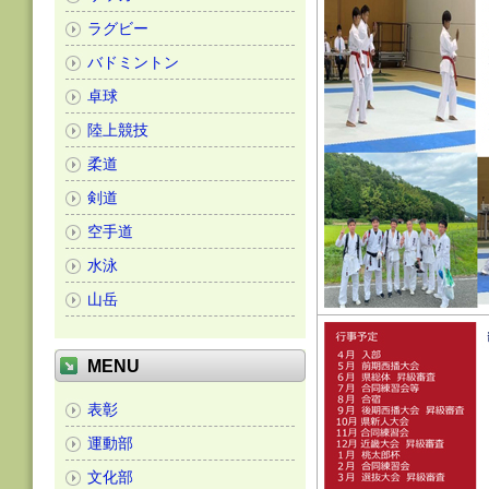
ラグビー
バドミントン
卓球
陸上競技
柔道
剣道
空手道
水泳
山岳
MENU
表彰
運動部
文化部