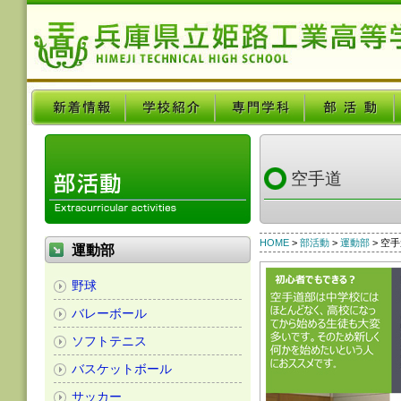
空手道
HOME
>
部活動
>
運動部
> 空
運動部
野球
バレーボール
ソフトテニス
バスケットボール
サッカー