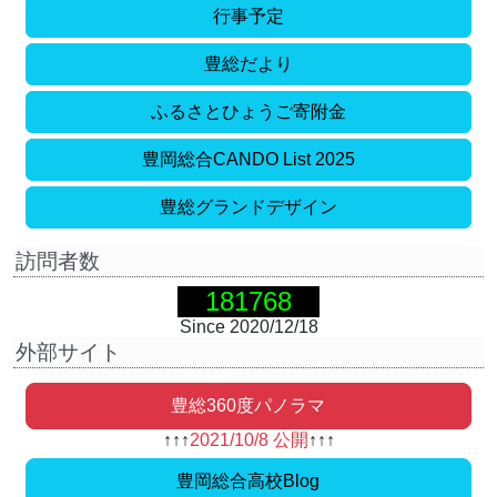
第1回オープンハイスクール
の申込み受付を開始しま
行事予定
した。
2026-06-05
豊総だより
行事予定
に６月(修正分)，７月を掲載しました。
2026-05-08
ふるさとひょうご寄附金
行事予定
に５月，６月を掲載しました。
豊岡総合CANDO List 2025
2026-04-27
・
学科紹介
を掲載しました
・
令和７年度 部活動報告
を掲載しました
豊総グランドデザイン
・事務室より
令和８年度授業料等納付額について
お知
らせします
訪問者数
・事務室より
証明書発行について
お知らせします
181768
2026-04-01
学校長新年度のご挨拶
を掲載しました。
Since 2020/12/18
外部サイト
豊総360度パノラマ
↑↑↑
2021/10/8 公開
↑↑↑
豊岡総合高校Blog