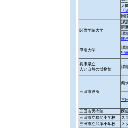
人
「
国
課
関
関西学院大学
課
関西学
課
甲南大学
甲
兵庫県立
課
人と自然の博物館
県
三田市役所
三
三田市民病院
医
三田市立狭間小学校
ス
三田市立武庫小学校
ス