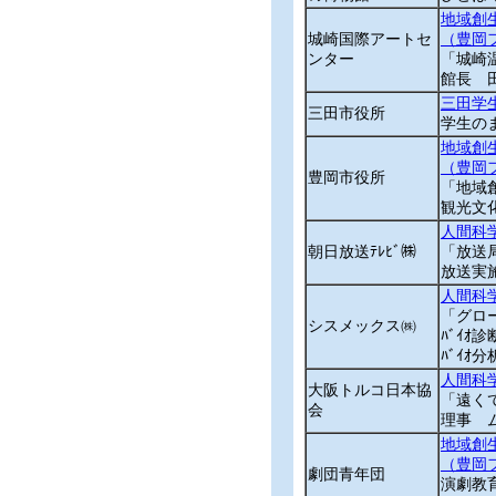
地域創
城崎国際アートセ
（豊岡
ンター
「城崎
館長 田
三田学
三田市役所
学生の
地域創
（豊岡
豊岡市役所
「地域
観光文
人間科
朝日放送ﾃﾚﾋﾞ㈱
「放送
放送実
人間科
「グロ
シスメックス㈱
ﾊﾞｲｵ診
ﾊﾞｲｵ
人間科
大阪トルコ日本協
「遠く
会
理事 
地域創
（豊岡
劇団青年団
演劇教