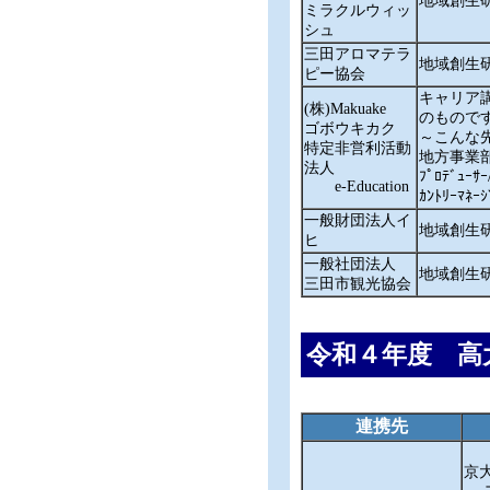
地域創生
ミラクルウィッ
シュ
三田アロマテラ
地域創生
ピー協会
キャリア
(株)Makuake
のもので
ゴボウキカク
～こんな
特定非営利活動
地方事業部
法人
ﾌﾟﾛﾃﾞｭ
e-Education
ｶﾝﾄﾘｰﾏ
一般財団法人イ
地域創生
ヒ
一般社団法人
地域創生
三田市観光協会
令和４年度 高
連携先
京