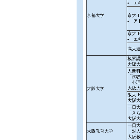
エキ
京都大学
京大‐
アド
京大‐
エキ
高大連
模索
大阪
人間
「試
心理
大阪
大阪大学
阪大‐
大阪
一日
「き
大阪
一日
大阪教育大学
「対
大阪