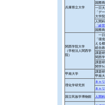
国際商
兵庫県立大学
一日大
「デー
大学院
人間科
「経営
国際商
一日
「環境
える都
関西学院大学
総合政
（学校法人関西学
課題研
院）
関西学
課題研
関学Sci-
課題研
甲南大学
甲南大
キャリ
理化学研究所
キャリ
国立民族学博物館
人間科