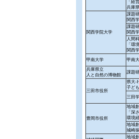
「経
兵庫
課題
関西
課題
関西学院大学
関西学院大
人間
「環
関西
甲南大学
甲南
兵庫県立
課題
人と自然の博物館
県大‐
子ど
三田市役所
三田
地域
「深
環境
豊岡市役所
地域
城崎
地域