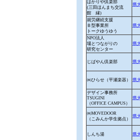
はかりや倶楽部
県大
(三田ほんまち交流
館 縁)
就労継続支援
Ｂ型事業所
県大
トークゆうゆう
NPO法人
場とつながりの
県大
研究センター
じばやん倶楽部
県大
㈱ひらせ（平瀬楽器）
県大
デザイン事務所
TSUGINI
県大
（OFFICE CAMPUS）
㈱MOVEDOOR
県大
（こみんか学生拠点）
しんち湯
県大