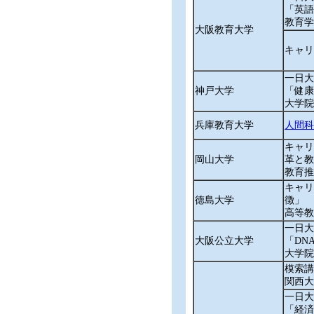
「英語
教育学
大阪教育大学
キャリ
一日大
神戸大学
「健康
大学
兵庫教育大学
人間科
キャリ
岡山大学
革と教
教育推
キャリ
徳島大学
徴」
高等教
一日大
大阪公立大学
「DN
大学院
模索講
関西大学
一日大
「経済