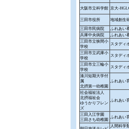
大阪市立科学館
京大‐HG
三田市役所
地域創生
三田市民病院
ふれあい
兵庫中央病院
ふれあい
三田市立狭間小
スタディ
学校
三田市立武庫小
スタディ
学校
三田市立三輪小
スタディ
学校
湊川短期大学付
属
ふれあい
北摂第一幼稚園
社会福祉法人
北摂福祉会
ふれあい
ゆうかりフレン
ズ
三田入江学園
ふれあい
三田さち幼稚園
人間科学
朝日放送テレビ