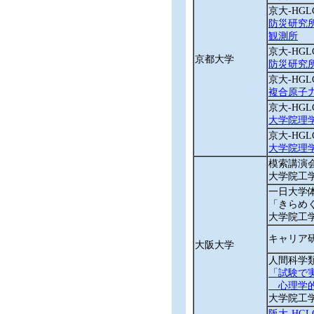
京大‐HG
防災研究
観測所
京大‐HG
京都大学
防災研究所宇
京大‐HG
複合原子
京大‐HG
大学院理
京大‐HG
大学院理
模索講演
大学院工
一日大学
「きらめ
大学院工
キャリア
大阪大学
人間科学
「試験で
心理学的
大学院工
阪大‐HG