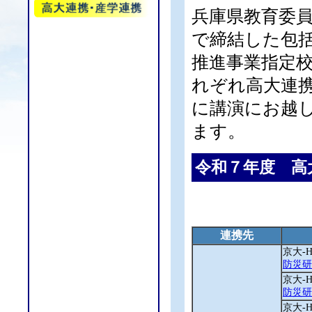
兵庫県教育委
で締結した包
推進事業指定校
れぞれ高大連
に講演にお越
ます。
令和７年度 高
連携先
京大‐
防災研
京大‐
防災研究
京大‐