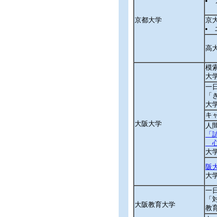
京都大学
京
高
模
大
一
「
大
キ
大阪大学
人
「
心
大
阪
大
一
「
大阪教育大学
教