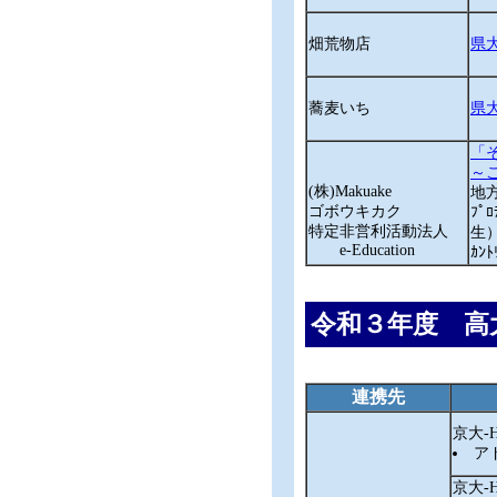
畑荒物店
県大
蕎麦いち
県大
「
～
(株)Makuake
地
ゴボウキカク
ﾌﾟ
特定非営利活動法人
生
e-Education
ｶﾝ
令和３年度 高
連携先
京大‐
アド
京大‐