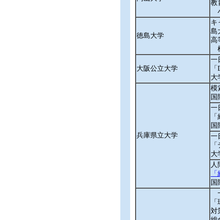
教
キ
島
徳島大学
高
一
大阪公立大学
「
大
模
国
一
「
国
兵庫県立大学
一
「
大
人
「
国
一
「
対
総