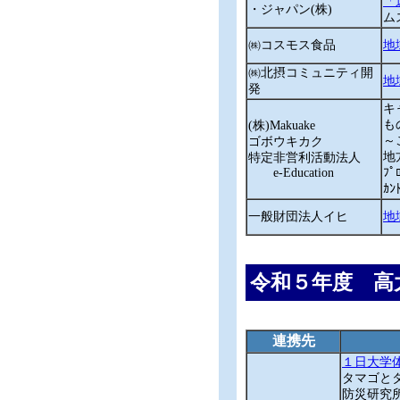
「
・ジャパン(株)
ム
㈱コスモス食品
地
㈱北摂コミュニティ開
地
発
キ
も
(株)Makuake
～
ゴボウキカク
地
特定非営利活動法人
e-Education
ﾌﾟ
ｶ
一般財団法人イヒ
地
令和５年度 高
連携先
１日大学
タマゴと
防災研究