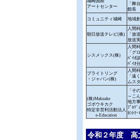
城崎国際
「舞台芸術
アートセンター
館長
コミュニティ城崎
地域
人間
朝日放送テレビ(株)
「放
放送
人間
「グ
シスメックス(株)
ﾊﾞｲｵ
ﾊﾞｲ
人間
ブライトリング
「遠く
・ジャパン(株)
ムス
「そ
～こ
(株)Makuake
地方事
ゴボウキカク
ﾌﾟﾛﾃ
特定非営利活動法人
ｶﾝﾄﾘ
e-Education
令和２年度 高