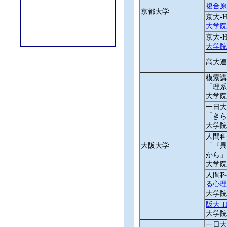
複合原
京都大学
京大‐
大学院
京大‐
大学院
高大連
模索講
「理系
大学院
一日大
「きら
大学院
人間科
大阪大学
「『異
から」
大学院
人間科
る心理
大学院
阪大-
大学院
一日大