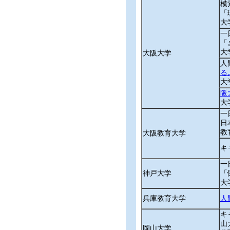
模
「
大
一
「
大
大阪大学
人
る
大
阪
大
一
日
教
大阪教育大学
キ
一
神戸大学
「
大
兵庫教育大学
人
キ
山
岡山大学