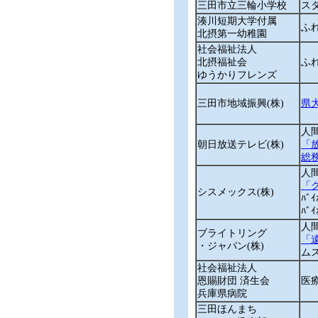
三田市立三輪小学校
ス
湊川短期大学付属
ふ
北摂第一幼稚園
社会福祉法人
北摂福祉会
ふ
ゆうかりフレンズ
三田市地域振興(株)
県大
人
朝日放送テレビ(株)
「
総
人
「
シスメックス(株)
ﾊﾞ
ﾊ
人
ブライトリング
「
・ジャパン(株)
ム
社会福祉法人
恩賜財団 済生会
医
兵庫県病院
三田ほんまち