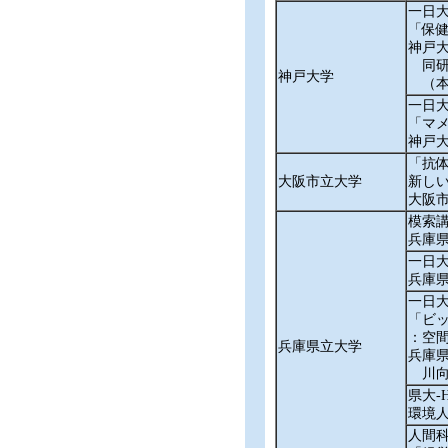
一日
「保
神戸
同研
神戸大学
（本
一日
「マ
神戸
「抗
大阪市立大学
新し
大阪
模索
兵庫
一日
兵庫
一日
「ビ
：空
兵庫県立大学
兵庫
川向
県大‐
環境
人間