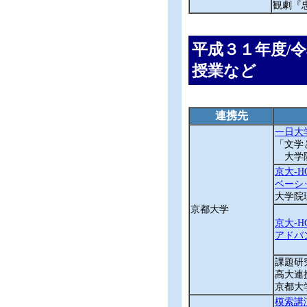
観劇『
平成３１年度/
授業など
連携先
一日大
「文学
大学院
京大-
ベーシッ
大学院
京都大学
京大-
アドバン
課題研
高大連
京都大
模索講