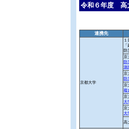
令和６年度 高
連携先
１
「
防
京
防
測
京
防
京都大学
京
複
京
大
京
大
高