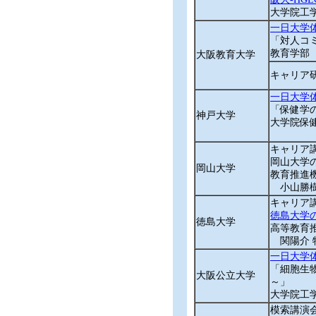
大学院工
一日大学
「対人コ
教育学部
大阪教育大学
キャリア
一日大学
「保健学
神戸大学
大学院保
キャリア
岡山大学
岡山大学
教育推進
小山勝
キャリア
徳島大学
徳島大学
高等教育推進
関陽介
一日大学
「細胞生
大阪公立大学
～」
大学院工
模索講演