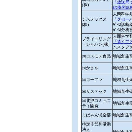
「放送局
(株)
総務局総
人間科学
シスメックス
「グロー
(株)
ﾊﾞｲｵ診断
ﾊﾞｲｵ分
人間科学
ブライトリング
「遠くて
・ジャパン(株)
ムスタフ
㈱コスモス食品
地域創生
㈱かさや
地域創生
㈱コーアツ
地域創生
㈱サステック
地域創生
㈱北摂コミュニ
地域創生
ティ開発
じばやん倶楽部
地域創生
特定非営利活動
法人