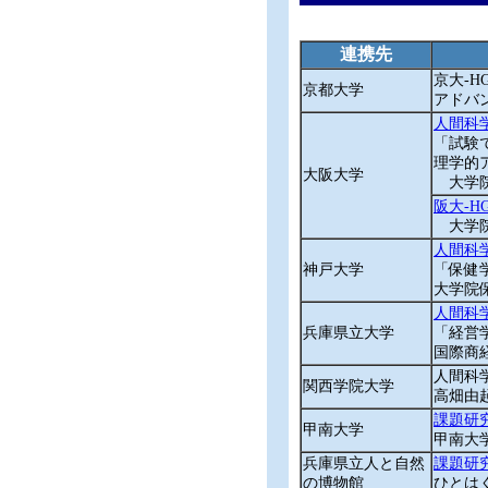
連携先
京大-H
京都大学
アドバン
人間科
「試験
理学的
大阪大学
大学院
阪大‐H
大学院
人間科
神戸大学
「保健
大学院
人間科
兵庫県立大学
「経営
国際商
人間科
関西学院大学
高畑由
課題研
甲南大学
甲南大
兵庫県立人と自然
課題研
の博物館
ひとは