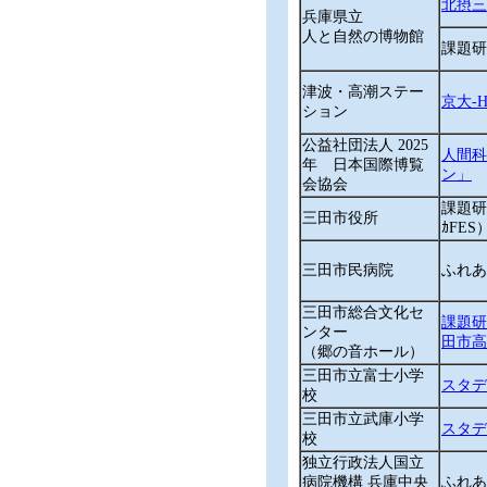
北摂三
兵庫県立
人と自然の博物館
課題研
津波・高潮ステー
京大‐
ション
公益社団法人 2025
人間科
年 日本国際博覧
ン」
会協会
課題研
三田市役所
ｶFES
三田市民病院
ふれあ
三田市総合文化セ
課題研
ンター
田市高校
（郷の音ホール）
三田市立富士小学
スタデ
校
三田市立武庫小学
スタデ
校
独立行政法人国立
病院機構 兵庫中央
ふれあ