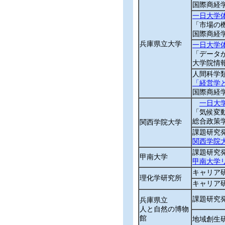
国際商経
一日大学
「市場の
国際商経
兵庫県立大学
一日大学
「データ
大学院情
人間科学
「経営学
国際商経
一日大
「気候変
総合政策
関西学院大学
課題研究
関西学院
課題研究
甲南大学
甲南大学
キャリア
理化学研究所
キャリア研
課題研究
兵庫県立
人と自然の博物
館
地域創生