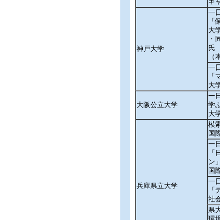
キ
一
「
大
・
氏
神戸大学
（
一
「
大
一
大阪公立大学
学
大
模
国
一
「
ン
国
一
兵庫県立大学
「
社
県
環