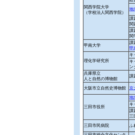
関西学院大学
地
（学校法人関西学院）
課
関
課
関学
課
甲南大学
甲
キ
理化学研究所
キ
ン
兵庫県立
課
人と自然の博物館
大阪市立自然史博物館
京
地
キ
三田市役所
課
三
三田市民病院
ふ
三田市総合文化センタ