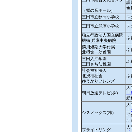
課
ー
全
（郷の音ホール）
三田市立狭間小学校
ス
三田市立武庫小学校
ス
独立行政法人国立病院
ふ
機構 兵庫中央病院
湊川短期大学付属
ふ
北摂第一幼稚園
三田入江学園
ふ
三田さち幼稚園
社会福祉法人
北摂福祉会
ふ
ゆうかりフレンズ
人
朝日放送テレビ(株)
「
総
人
「
シスメックス(株)
ﾊ
ﾊ
人
ブライトリング