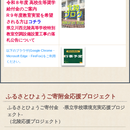
令和８年度 高校生等奨学
給付金のご案内
R９年度教育実習を希望
される方は
コチラ
県立川西北陵高等学校特別
教室空調設備設置工事の落
札公告について
以下のブラウザ(Google Chrome・
Microsoft Edge・FireFox)をご利用
ください。
ふるさとひょうご寄附金応援プロジェクト
ふるさとひょうご寄付金 -県立学校環境充実応援プロジ
ェクト-
（北陵応援プロジェクト）