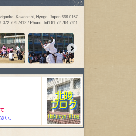
ka, Kawanishi, Hyogo, Japan 666-0157
72-794-7412 / Phone. Int'l-81-72-794-7411
て
ください。