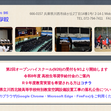
666-0157 兵庫県川西市緑が丘2丁目14番1号/ 2-14-1 Midorigao
TEL.072-794-7411 FAX.0
第2回オープンハイスクール(9/26)の受付を9/1より開始します
令和8年度 高校生等奨学給付金のご案内
R９年度教育実習を希望される方は
コチラ
県立川西北陵高等学校特別教室空調設備設置工事の落札公告につい
ブラウザ(Google Chrome・Microsoft Edge・FireFox)をご利用