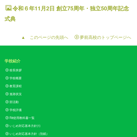
令和６年11月2日 創立75周年・独立50周年記念
式典
▲ このページの先頭へ
夢前高校のトップページへ
学校紹介
校長挨拶
学校概要
教育課程
進路状況
部活動
学校評価
R8使用教科書一覧
いじめ対応基本方針(1)
いじめ対応基本方針（別紙）