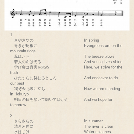
1.
さやさやの In spring
青きが尾根に Evergreens are on the
mountain ridge
風はたち The breeze blows
若人の命は光る And young lives shine
学び舎は真実を求め Here, we strive for the
truth
ひたすらに努むるところ And endeavor to do
our best
我ぞ今北陵に立ち Now we are standing
in Hokuryo
明日の日を願いて願いてゆかん And we hope for
tomorrow
2.
さらさらの In summer
清き河原に The river is clear
水はじけ Water splashes