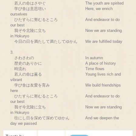
若人の命はさやぐ The youth are spirited
学び舎は意思培い Here, we enrich
ourselves
ひたすらに努むるところ And endeavor to do
our best
我ぞ今北陵に立ち Now we are standing
in Hokuryo
今日の日を満たして満たしてゆかん We are fulfilled today
3.
さわさわの In autumn
歴史のありかに A place of history
時流れ Time flows
若人の命は薫る Young lives rich and
vibrant
学び舎は友愛を育み We build friendships
here
ひたすらに努むるところ And endeavor to do
our best
我ぞ今北陵に立ち Now we are standing
in Hokuryo
往にし日を深めて深めてゆかん And we deepen the
day we passed