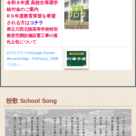
令和８年度 高校生等奨学
給付金のご案内
R９年度教育実習を希望
される方は
コチラ
県立川西北陵高等学校特別
教室空調設備設置工事の落
札公告について
以下のブラウザ(Google Chrome・
Microsoft Edge・FireFox)をご利用
ください。
校歌 School Song