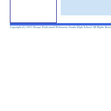
Copyright (C) 2013 Hyogo Prefectural Hokusetsu-Sanda High School. All Rights Reser