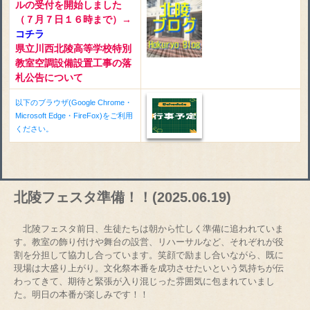
ルの受付を開始しました
（７月７日１６時まで）→
コチラ
県立川西北陵高等学校特別
教室空調設備設置工事の落
札公告について
以下のブラウザ(Google Chrome・
Microsoft Edge・FireFox)をご利用
ください。
北陵フェスタ準備！！(2025.06.19)
北陵フェスタ前日、生徒たちは朝から忙しく準備に追われていま
す。教室の飾り付けや舞台の設営、リハーサルなど、それぞれが役
割を分担して協力し合っています。笑顔で励まし合いながら、既に
現場は大盛り上がり。文化祭本番を成功させたいという気持ちが伝
わってきて、期待と緊張が入り混じった雰囲気に包まれていまし
た。明日の本番が楽しみです！！