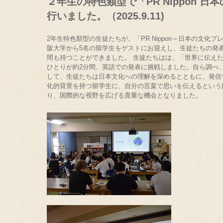
２年生の特色類型で「PR Nippon 
行いました。（2025.9.11)
2年生特色類型の生徒たちが、「PR Nippon～日本の文
阪大学から5名の留学生をゲストにお迎えし、生徒たちの発
間も持つことができました。 生徒たちはは、「世界に伝え
ひとりが約2分間、英語での発表に挑戦しました。自ら調べ
して、生徒たちは日本文化への理解を深めるとともに、発信
化的背景を持つ留学生に、自分の言葉で思いを伝えるという
り、国際的な視野を広げる貴重な機会となりました。