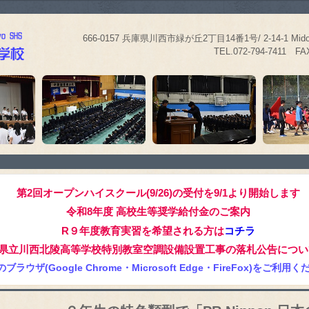
666-0157 兵庫県川西市緑が丘2丁目14番1号/ 2-14-1 Midorigao
TEL.072-794-7411 FAX.0
第2回オープンハイスクール(9/26)の受付を9/1より開始します
令和8年度 高校生等奨学給付金のご案内
R９年度教育実習を希望される方は
コチラ
県立川西北陵高等学校特別教室空調設備設置工事の落札公告につい
ブラウザ(Google Chrome・Microsoft Edge・FireFox)をご利用