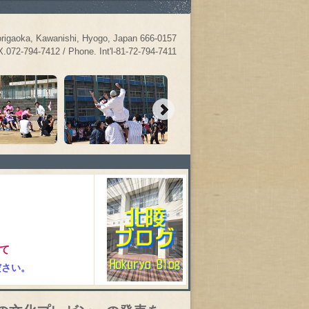
ka, Kawanishi, Hyogo, Japan 666-0157
72-794-7412 / Phone. Int'l-81-72-794-7411
て
ください。