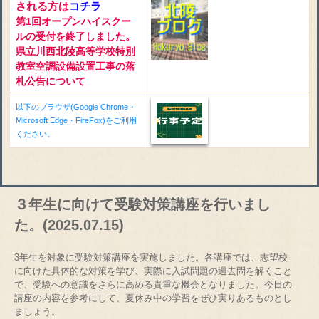
される方は
コチラ
第1回オープンハイスクー
ルの受付を終了しました。
県立川西北陵高等学校特別
教室空調設備設置工事の落
札公告について
以下のブラウザ(Google Chrome・
Microsoft Edge・FireFox)をご利用
ください。
３年生に向けて受験対策講座を行いまし
た。(2025.07.15)
3年生を対象に受験対策講座を実施しました。各講座では、志望校
に向けた具体的な対策を学び、実際に入試問題の過去問を解くこと
で、受験への意識をさらに高める貴重な機会となりました。今日の
講座の内容を参考にして、夏休み中の学習をぜひ実りあるものとし
ましょう。