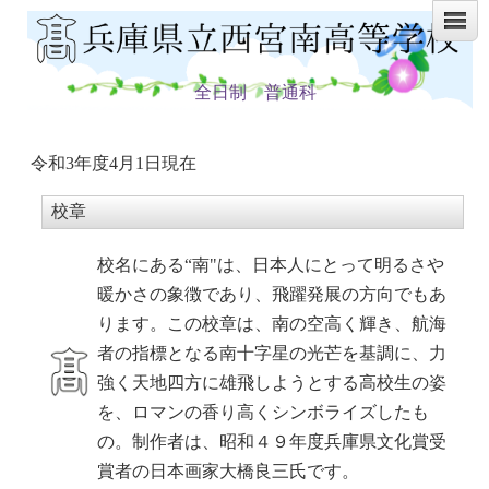
全日制 普通科
令和3年度4月1日現在
校章
校名にある“南"は、日本人にとって明るさや
暖かさの象徴であり、飛躍発展の方向でもあ
ります。この校章は、南の空高く輝き、航海
者の指標となる南十字星の光芒を基調に、力
強く天地四方に雄飛しようとする高校生の姿
を、ロマンの香り高くシンボライズしたも
の。制作者は、昭和４９年度兵庫県文化賞受
賞者の日本画家大橋良三氏です。