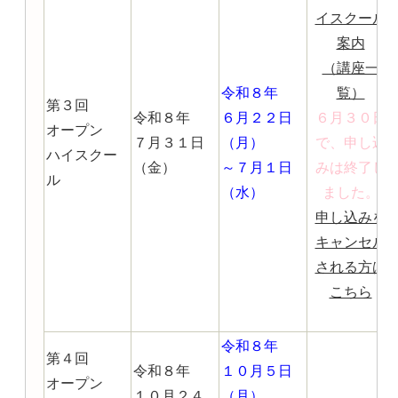
イスクール
案内
（講座一
令和８年
覧）
第３回
令和８年
６月２２日
６月３０日
オープン
７月３１日
（月）
で、申し込
ハイスクー
（金）
～７月１日
みは終了し
ル
（水）
ました。
申し込みを
キャンセル
される方は
こちら
令和８年
第４回
令和８年
１０月５日
オープン
１０月２４
（月）