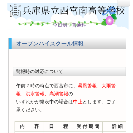
全日制 普通科
オープンハイスクール情報
警報時の対応について
午前７時の時点で西宮市に、
暴風警報、大雨警
報、洪水警報、高潮警報
の
いずれかが発表中の場合は
中止
とします。ご了
承ください。
内 容
日 程
受 付 期 間
詳 細