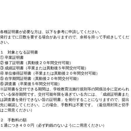
各種証明書が必要な方は、以下を参考に申請してください。
発行までに日数を要する場合がありますので、余裕を持って手続きしてくだ
さい。
１ 対象となる証明書
① 卒業証明書
② 修了証明書（異動後２０年間交付可能）
③ 成績証明書（卒業または異動後５年間交付可能）
④ 単位修得証明書（卒業または異動後２０年間交付可能）
⑤ 在学期間証明書（異動後２０年間交付可能）
⑥ 調査書（卒業後５年間交付可能）
※証明書を交付できる期間は、学校教育法施行規則等の関係法令に定められ
ている保存期間です。交付可能年限を過ぎている方には、「成績証明書また
は調査書を発行できない旨の証明書」を発行することになりますので、提出
先に確認してください。この場合、手数料は不要です。（返信用封筒と切手
はご用意ください）
２ 手数料の額
１通につき４００円（必ず釣銭のないようにご用意ください）