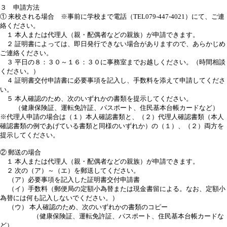
３ 申請方法
① 来校される場合 ※事前に学校まで電話（TEL079-447-4021）にて、ご連
絡ください。
１ 本人または代理人（親・配偶者などの親族）が申請できます。
２ 証明書によっては、即日発行できない場合がありますので、あらかじめ
ご連絡ください。
３ 平日の８：３０～１６：３０に事務室までお越しください。（時間相談
ください。）
４ 証明書交付申請書に必要事項を記入し、手数料を添えて申請してくださ
い。
５ 本人確認のため、次のいずれかの書類を提示してください。
（健康保険証、運転免許証、パスポート、住民基本台帳カードなど）
※代理人申請の場合は（１）本人確認書類と、（２）代理人確認書類（本人
確認書類の例であげている書類と同様のいずれか）の（１）、（２）両方を
提示してください。
② 郵送の場合
１ 本人または代理人（親・配偶者などの親族）が申請できます。
２ 次の（ア）～（エ）を郵送してください。
（ア）必要事項を記入した証明書交付申請書
（イ）手数料（郵便局の定額小為替または現金書留による。なお、定額小
為替には何も記入しないでください。）
（ウ） 本人確認のため、次のいずれかの書類のコピー
（健康保険証、運転免許証、パスポート、住民基本台帳カードな
ど）