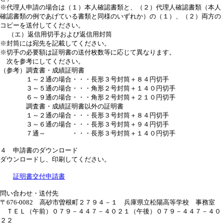
※代理人申請の場合は（１）本人確認書類と、（２）代理人確認書類（本人
確認書類の例であげている書類と同様のいずれか）の（１）、（２）両方の
コピーを送付してください。
（エ）返信用切手および返信用封筒
※封筒には宛先を記載してください。
※切手の必要額は証明書の送付枚数等に応じて異なります。
次を参考にしてください。
（参考）調査書・成績証明書
１～２通の場合・・・長形３号封筒＋８４円切手
３～５通の場合・・・角形２号封筒＋１４０円切手
６～９通の場合・・・角形２号封筒＋２１０円切手
調査書・成績証明書以外の証明書
１～２通の場合・・・長形３号封筒＋８４円切手
３～６通の場合・・・長形３号封筒＋９４円切手
７通～ ・・・長形３号封筒＋１４０円切手
４ 申請書のダウンロード
ダウンロードし、印刷してください。
証明書交付申請書
問い合わせ・送付先
〒676-0082 高砂市曽根町２７９４－１ 兵庫県立松陽高等学校 事務室
ＴＥＬ（午前）０７９－４４７－４０２１（午後）０７９－４４７－４０
２２