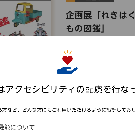
企画展「れきは
もの図鑑」
開催期間： 2026年07月11
(日)
はアクセシビリティの配慮を行な
る方など、どんな方にもご利用いただけるように設計してお
機能について