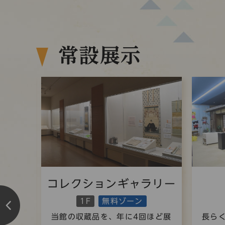
常設展示
イブラ
コレクションギャラリー
1F
無料ゾーン
当館の収蔵品を、年に4回ほど展
長ら