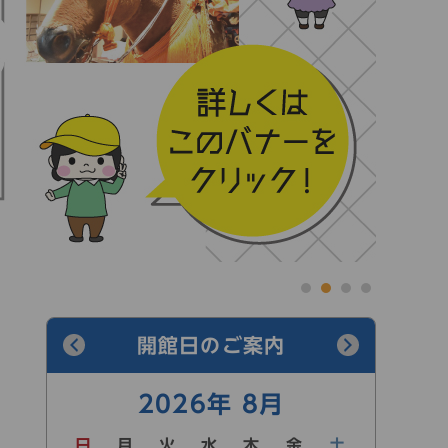
開館日のご案内
2026年 8月
日
月
火
水
木
金
土