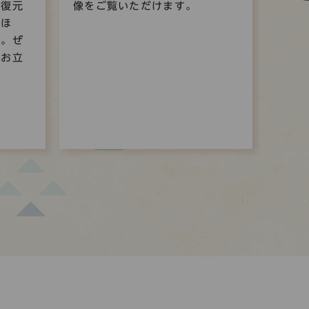
に復元
像をご覧いただけます。
施し
ちほ
す。ぜ
にお立