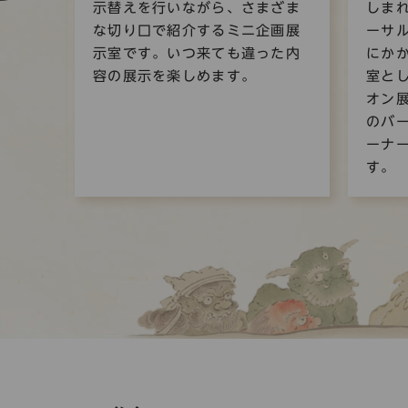
は、
示替えを行いながら、さまざま
しま
絵
な切り口で紹介するミニ企画展
ーサ
介し
示室です。いつ来ても違った内
にか
、江
容の展示を楽しめます。
室と
われ
オン
す。
のバ
ーナ
す。