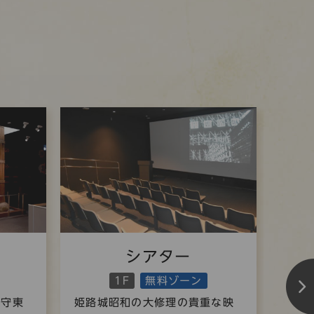
シアター
1F
無料ゾーン
天守東
姫路城昭和の大修理の貴重な映
特別