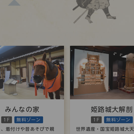
みんなの家
姫路城大解剖
1F
無料ゾーン
1F
無料ゾーン
く、着付けや昔あそびで親
世界遺産・国宝姫路城大