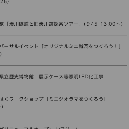
/26）
「湊川隧道と旧湊川跡探索ツアー」(９/５ 13:00～)
バーサルイベント「オリジナルミニ鯱瓦をつくろう！」
～）
県立歴史博物館 展示ケース等照明LED化工事
はくワークショップ「ミニジオラマをつくろう」
～）