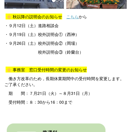
i
o
秋以降の説明会のお知らせ
こちら
から
u
・９月12日（土）進路相談会
s
・９月19日（土）校外説明会①（西神）
・９月26日（土）校外説明会②（岡場）
校外説明会③（鈴蘭台）
事務室 窓口受付時間の変更のお知らせ
働き方改革のため，長期休業期間中の受付時間を変更します。
ご了承ください。
期 間：７月21日（火）～８月31日（月）
受付時間：８：30から16：00まで