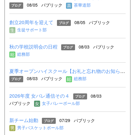
08/05
パブリック
茶華道部
ブログ
創立20周年を迎えて
08/05
パブリック
ブログ
生徒サポート部
秋の学校説明会の日程
08/03
パブリック
ブログ
総務部
夏季オープンハイスクール【お礼と忘れ物のお知らせ】
08/03
パブリック
総務部
ブログ
2026年度 女バレ通信その４
08/03
ブログ
パブリック
女子バレーボール部
新チーム始動
07/29
パブリック
ブログ
男子バスケットボール部