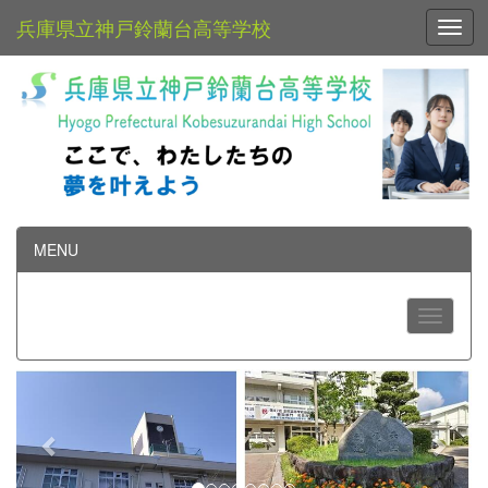
兵庫県立神戸鈴蘭台高等学校
Toggl
MENU
p
n
r
e
e
x
v
t