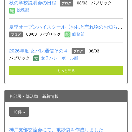
秋の学校説明会の日程
08/03
パブリック
ブログ
総務部
夏季オープンハイスクール【お礼と忘れ物のお知らせ】
08/03
パブリック
総務部
ブログ
2026年度 女バレ通信その４
08/03
ブログ
パブリック
女子バレーボール部
もっと見る
各部署・部活動 新着情報
10件
神戸支部交流会にて、袱紗袋を作成しました