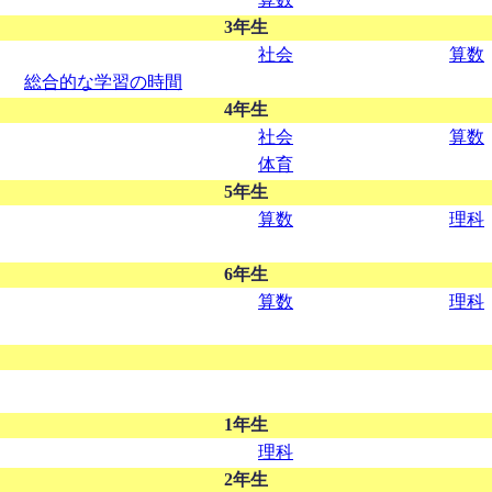
3年生
社会
算数
総合的な学習の時間
4年生
社会
算数
体育
5年生
算数
理科
6年生
算数
理科
1年生
理科
2年生