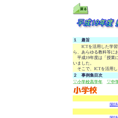
１ 趣旨
ICTを活用した学習
ら、あらゆる教科等に
平成19年度は「授業に
いました。
そこで、ICTを活用
２ 事例集目次
▽小学校高学年
▽中
国語
国語